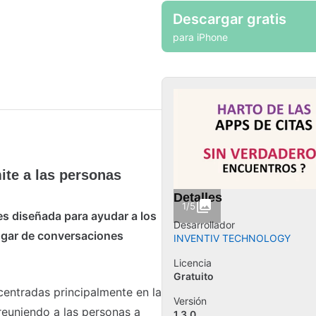
Descargar gratis
para iPhone
ite a las personas
Detalles
1/5
es diseñada para ayudar a los
Desarrollador
lugar de conversaciones
INVENTIV TECHNOLOGY
Licencia
Gratuito
 centradas principalmente en la
Versión
reuniendo a las personas a
1.3.0